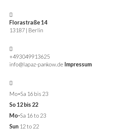
Florastraße 14
13187 | Berlin
+493049913625
info@lapaz-pankow.de
Impressum
Mo
–
Sa 16 bis 23
So 12 bis 22
Mo-
Sa 16 to 23
Sun
12 to 22